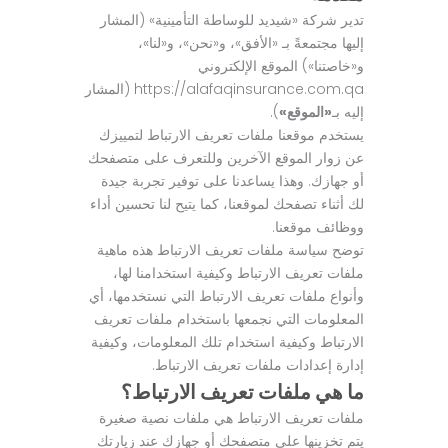
تدير شركة «شيديد للوساطة التأمينية» (المشار
إليها مجتمعةً بـ «الأفق»، و«نحن»، و«لنا»،
و«خاصتنا») الموقع الإلكتروني
https://alafaqinsurance.com.qa (المشار
إليه بـ
«الموقع»
).
يستخدم موقعنا ملفات تعريف الارتباط لتمييزك
عن زوار الموقع الآخرين وللتعرف على متصفحك
أو جهازك. وهذا يساعدنا على توفير تجربة جيدة
لك أثناء تصفحك لموقعنا، كما يتيح لنا تحسين أداء
ووظائف موقعنا.
توضح سياسة ملفات تعريف الارتباط هذه ماهية
ملفات تعريف الارتباط وكيفية استخدامنا لها،
وأنواع ملفات تعريف الارتباط التي نستخدمها، أي
المعلومات التي نجمعها باستخدام ملفات تعريف
الارتباط وكيفية استخدام تلك المعلومات، وكيفية
إدارة إعدادات ملفات تعريف الارتباط.
ما هي ملفات تعريف الارتباط؟
ملفات تعريف الارتباط هي ملفات نصية صغيرة
يتم تخزينها على متصفحك أو جهازك عند زيارتك