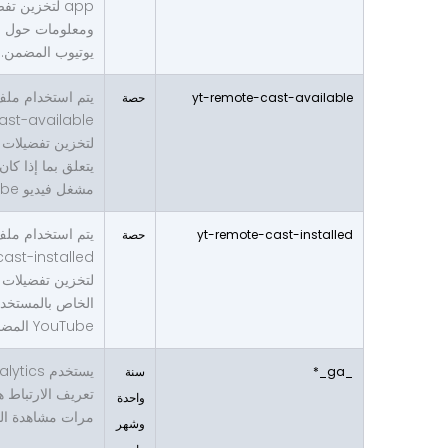
app لتخزين ت
ومعلومات حول و
يوتيوب المضمن.
يتم استخدام ملف
yt-remote-cast-available
حصة
ast-available
لتخزين تفضيلات 
يتعلق بما إذا كان
مشغل فيديو YouTube الخاص به.
يتم استخدام ملف
yt-remote-cast-installed
حصة
ast-installed
لتخزين تفضيلات 
الخاص بالمستخدم
YouTube المضمن.
_ga_*
سنة
تعريف الارتباط ه
واحدة
مرات مشاهدة ال
وشهر