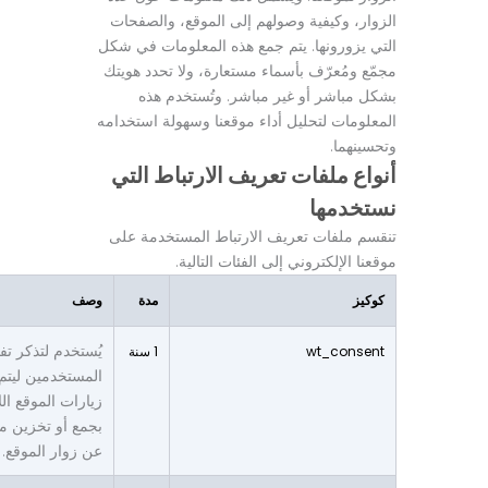
الزوار، وكيفية وصولهم إلى الموقع، والصفحات
التي يزورونها. يتم جمع هذه المعلومات في شكل
مجمّع ومُعرّف بأسماء مستعارة، ولا تحدد هويتك
بشكل مباشر أو غير مباشر. وتُستخدم هذه
المعلومات لتحليل أداء موقعنا وسهولة استخدامه
وتحسينهما.
أنواع ملفات تعريف الارتباط التي
نستخدمها
تنقسم ملفات تعريف الارتباط المستخدمة على
موقعنا الإلكتروني إلى الفئات التالية.
كوكيز
مدة
وصف
يُستخدم لتذكر ت
wt_consent
1 سنة
المستخدمين ليتم
زيارات الموقع الل
بجمع أو تخزين 
عن زوار الموقع.