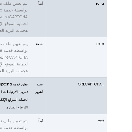
يتم تعيين ملف تع
rc::a
أبداً
بوا
PTCHA
لحماية الموقع ال
هجمات البريد الع
يتم تعيين ملف تع
rc::c
حصة
بوا
PTCHA
لحماية الموقع ال
هجمات البريد الع
_GRECAPTCHA
ستة
أشهر
تعريف الارتباط هذا
لحماية الموقع الإل
الإزعاج الضارة.
يتم تعيين ملف تع
rc::f
أبداً
بوا