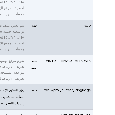
PTCHA
لحماية الموقع ال
هجمات البريد الع
يتم تعيين ملف تع
rc::b
حصة
بوا
PTCHA
لحماية الموقع ال
هجمات البريد الع
يقوم موقع يوتيو
VISITOR_PRIVACY_METADATA
ستة
تعريف الارتباط ه
أشهر
موافقة المستخد
تعريف الارتباط ل
wp-wpml_current_language
حصة
يعيّن المكون الإضا
اللغات ملف تعريف ا
إعدادات اللغة/اللغة 