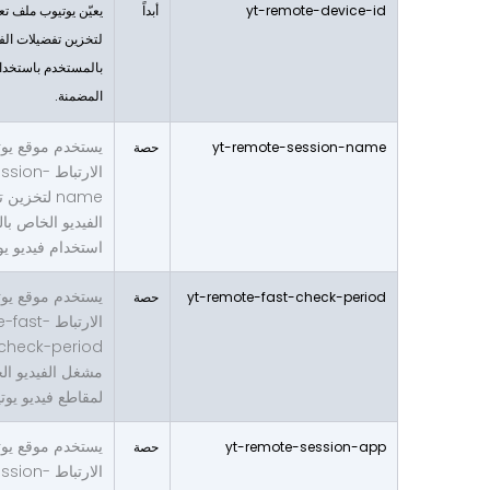
yt-remote-device-id
أبداً
يعيّن يوتيوب ملف تع
لتخزين تفضيلات الف
بالمستخدم باستخدام
المضمنة.
يستخدم موقع يو
yt-remote-session-name
حصة
الارتباط 
name لتخز
الفيديو الخاص با
استخدام فيديو ي
يستخدم موقع يو
yt-remote-fast-check-period
حصة
الارتباط t
مشغل الفيديو ال
لمقاطع فيديو يوت
يستخدم موقع يو
yt-remote-session-app
حصة
الارتباط 