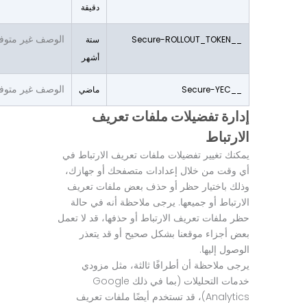
دقيقة
الوصف غير متوفر ح
__Secure-ROLLOUT_TOKEN
ستة
أشهر
الوصف غير متوفر ح
__Secure-YEC
ماضي
إدارة تفضيلات ملفات تعريف
الارتباط
يمكنك تغيير تفضيلات ملفات تعريف الارتباط في
أي وقت من خلال إعدادات متصفحك أو جهازك،
وذلك باختيار حظر أو حذف بعض ملفات تعريف
الارتباط أو جميعها. يرجى ملاحظة أنه في حالة
حظر ملفات تعريف الارتباط أو حذفها، قد لا تعمل
بعض أجزاء موقعنا بشكل صحيح أو قد يتعذر
الوصول إليها.
يرجى ملاحظة أن أطرافًا ثالثة، مثل مزودي
خدمات التحليلات (بما في ذلك Google
Analytics)، قد تستخدم أيضًا ملفات تعريف