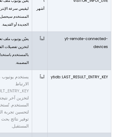
VISITOR_INFO1_LIVE
٦
يعيّن يوتيوب ملف تع
أشهر
ليقيس سرعة الإنترنت
المستخدم سيحصل ع
الجديدة أو القديمة.
yt-remote-connected-
أبداً
يعيّن يوتيوب ملف تع
devices
لتخزين تفضيلات الف
بالمستخدم باستخدام
المضمنة.
يستخدم يوتيوب 
ytidb::LAST_RESULT_ENTRY_KEY
أبداً
الارتباط
ULT_ENTRY_KEY
لتخزين آخر نتيجة
المستخدم. تُستخ
لتحسين تجربة ا
توفير نتائج بحث 
المستقبل.