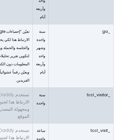
واحد
وأربعة
أيام
_ga
سنة
واحدة
الارتباط هذا لكي يح
وشهر
والجلسة والحملة ويت
واحد
لتكوين تقرير تحليلا
وأربعة
المعلومات دون الك
أيام
ويعيّن رقماً عشوائيا
الفريدين.
_tccl_visitor
سنة
الارتباط هذا لجم
واحدة
ومجهولة المصدر 
الموقع.
_tccl_visit
ساعة
الارتباط هذا لجم
واحدة