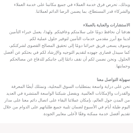
وبذلك، تحرص فرق خدمة العملاء في جميع مكاتبنا على خدمة العملاء
والشركاء قدر المستطاع، بما يضمن الرضا الدائم لعملائنا.
الاستشارات والعناية بالعملاء
هدفنا أن نحافظ دومًا على سلامتكم وعافيتكم. ولهذا، يعمل خبراء التأمين
لدينا مع أبرز مقدمي خدمات التأمين لتوفير حلول عملية لكم.
وسوف يسعى فريق خبرائنا دومًا إلى تحقيق المصالح القصوى لشركتكم،
كما سيبذل قصارى جهوده لتقديم التوجيه والإرشاد لكم في بحثكم عن أفضل
الحلول. ونحن نضمن لكم أن نقف دائمًا إلى جانبكم للدفاع عن مصالحكم
وحمايتها.
سهولة التواصل معنا
نحن على دراية واسعة بمتطلبات السوق المحلية، ونمتلك أيضًا المعرفة
والقدرات والإمكانات العالمية. وبفضل شبكتنا الواسعة المنتشرة في العديد
من المدن حول العالم، بإمكان عملائنا البقاء على اتصال دائم معنا على مدار
اليوم طيلة أيام في الأسبوع لضمان تلبية جميع طلباتهم على الدوام من خلال
تقديم أفضل خدمة ممكنة وفقًا لأعلى معايير الجودة.